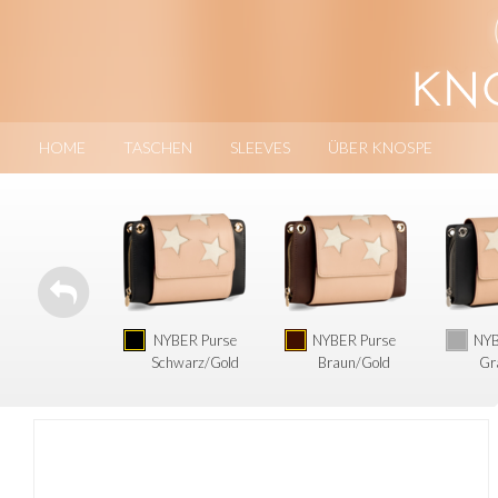
HOME
TASCHEN
SLEEVES
ÜBER KNOSPE
NYBER Purse
NYBER Purse
NYB
Schwarz/Gold
Braun/Gold
Gr