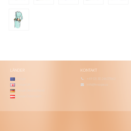
LÄNDER
KONTAKT
Knospe
+49 (0) 30 24637862
Knospe UK
info@knospe.co
Knospe Deutschland
Knospe Österreich