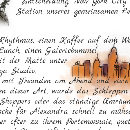
Entscheidung, New York City 
Station unseres gemeinsamen Le
hythmus, einen Kaffee auf dem We
Lunch, einen Galeriebummel
it der Matte unter
a Studio,
 mit Freunden am Abend und viele
en dieser Art, wurde das Schleppen
n Shoppers oder das ständige Umräu
sche für Alexandra schnell zu mühs
er öfter zu ihrem Portemonnaie, quet