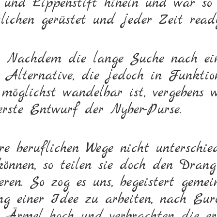
l und Lippen­stift hinein und war so
lichen gerüstet und jeder Zeit ready
Nachdem die lange Suche nach ein
Alternative, die jedoch in Funkti
möglichst wandelbar ist, vergebens 
erste Entwurf der Nyber-Purse.
e beruflichen Wege nicht unterschied
können, so teilen sie doch den Dran
eren. So zog es uns, begeistert geme
ng einer Idee zu arbeiten, nach Eur
e Ärmel hoch und ver­brachten die er