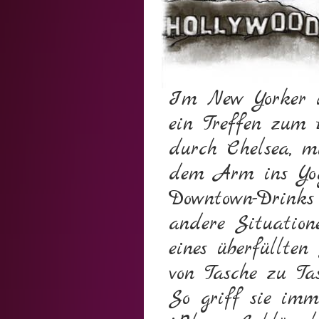
Im New Yorker R
ein Treffen zum 
durch Chelsea, m
dem Arm ins Yog
Downtown-Drinks
andere Situation
eines überfüllte
von Tasche zu Ta
So griff sie imm