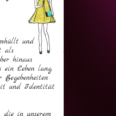
umhüllt und
t als
ber hinaus
 ein Leben lang.
r Begebenheiten
eit und Identität
, die in unserem