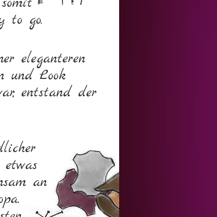
 somit
 to go.
er eleganteren
on und Look
war, entstand der
licher
g etwas
insam an
opa.
sten