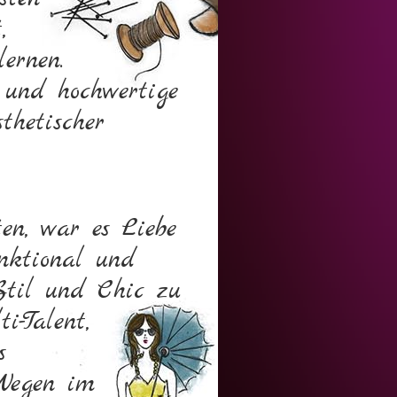
,
ernen.
und hochwertige
thetischer
en, war es Liebe
unktional und
Stil und Chic zu
i-Talent,
s
 Wegen im