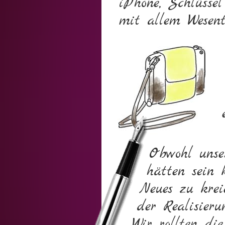
iPhone, Schlüsse
mit allem Wesent
Obwohl unser
hätten sein 
Neues zu krei
der Realisieru
Wir rollten di