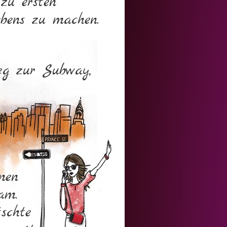
zu ersten
bens zu machen.
g zur Subway,
men
am.
schte