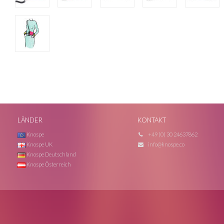
LÄNDER
KONTAKT
Knospe
+49 (0) 30 24637862
Knospe UK
info@knospe.co
Knospe Deutschland
Knospe Österreich