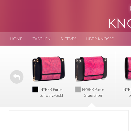
HOME
TASCHEN
SLEEVES
ÜBER KNOSPE
NYBER Purse
NYBER Purse
NYBE
Schwarz/Gold
Grau/Silber
s