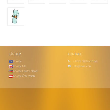
LÄNDER
KONTAKT
Knospe
+49 (0) 30 24637862
Knospe UK
info@knospe.co
Knospe Deutschland
Knospe Österreich