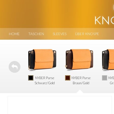
HOME
TASCHEN
SLEEVES
ÜBER KNOSPE
NYBER Purse
NYBER Purse
NYB
Schwarz/Gold
Braun/Gold
Gr