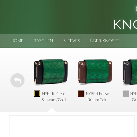
HOME
TASCHEN
SLEEVES
ÜBER KNOSPE
NYBER Purse
NYBER Purse
NYB
Schwarz/Gold
Braun/Gold
Gr