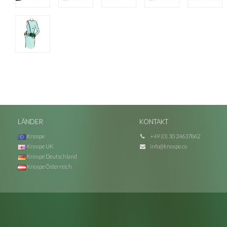
LÄNDER
KONTAKT
Knospe
+49 (0) 30 24637862
Knospe UK
info@knospe.co
Knospe Deutschland
Knospe Österreich