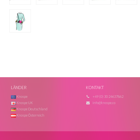
LÄNDER
KONTAKT
Knospe
+49 (0) 30 24637862
Knospe UK
info@knospe.co
Knospe Deutschland
Knospe Österreich