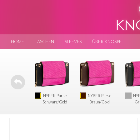
HOME
TASCHEN
SLEEVES
ÜBER KNOSPE
NYBER Purse
NYBER Purse
NYB
Schwarz/Gold
Braun/Gold
Gr