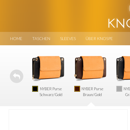
HOME
TASCHEN
SLEEVES
ÜBER KNOSPE
NYBER Purse
NYBER Purse
NYB
Schwarz/Gold
Braun/Gold
Gr