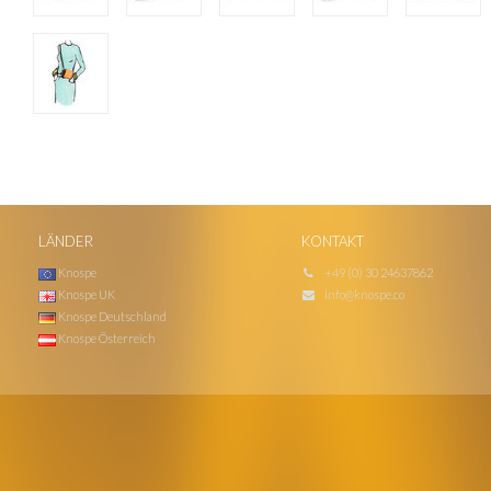
LÄNDER
KONTAKT
Knospe
+49 (0) 30 24637862
Knospe UK
info@knospe.co
Knospe Deutschland
Knospe Österreich